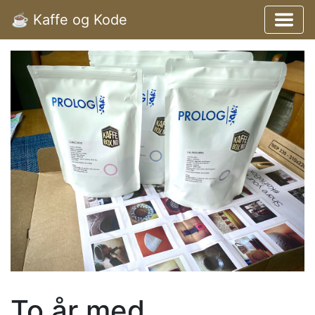
☕️ Kaffe og Kode
To år med