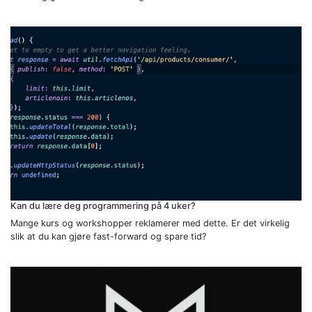
Kan du lære deg programmering på 4 uker?
Mange kurs og workshopper reklamerer med dette. Er det virkelig
slik at du kan gjøre fast-forward og spare tid?