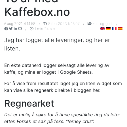
Kaffebox.no
6.aug 2021 kl.14:58
/
8.feb 2023 kl.16:07
/
kort_og_godt
/
/
1 min 24 sek
Jeg har logget alle leveringer, og her er
listen.
En ekte datanerd logger selvsagt alle levering av
kaffe, og mine er logget i Google Sheets.
For å vise frem resultatet laget jeg en liten widget som
kan vise slike regneark direkte i bloggen her.
Regnearket
Det er mulig å søke for å finne spesifikke ting du leter
etter. Forsøk et søk på feks: “ferney cruz”.