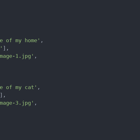
e
 of my home'
,

'
],

mage-1.jpg
'
,

e
 of my cat'
,

],

mage-3.jpg
'
,
