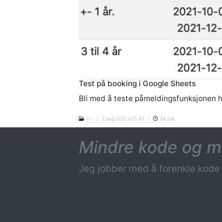
Test på booking i Google Sheets
Bli med å teste påmeldingsfunksjonen h
etc
/
2.aug 2021 kl.15:40
/
34 sek
Mindre kode og me
Jeg jobber med å forenkle kode 