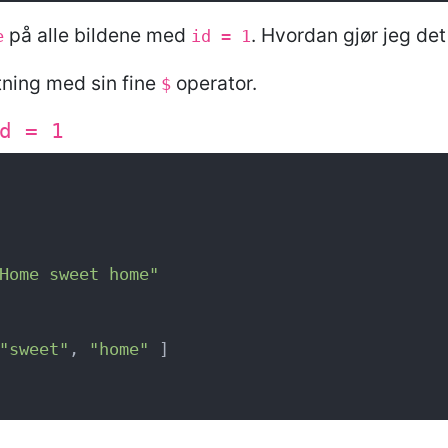
på alle bildene med
. Hvordan gjør jeg det
e
id = 1
ning med sin fine
operator.
$
d = 1
Home sweet home"
"sweet"
, 
"home"
 ]
