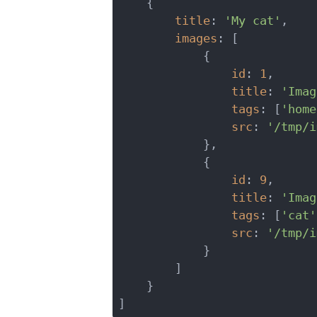
    {

title
: 
'My
 cat'
,

images
: [

            {

id
: 
1
,

title
: 
'Imag
tags
: [
'home
src
: 
'/tmp/i
            },

            {

id
: 
9
,

title
: 
'Imag
tags
: [
'cat
'
src
: 
'/tmp/i
            }

        ]

    }
