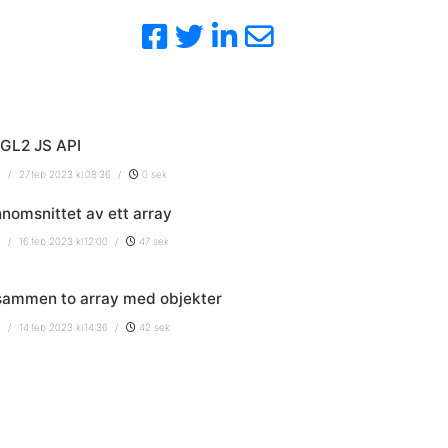
GL2 JS API
/
27.feb 2023 kl.08:36
/
0 sek
nomsnittet av ett array
/
16.feb 2023 kl.12:00
/
47 sek
sammen to array med objekter
/
14.feb 2023 kl.14:36
/
42 sek