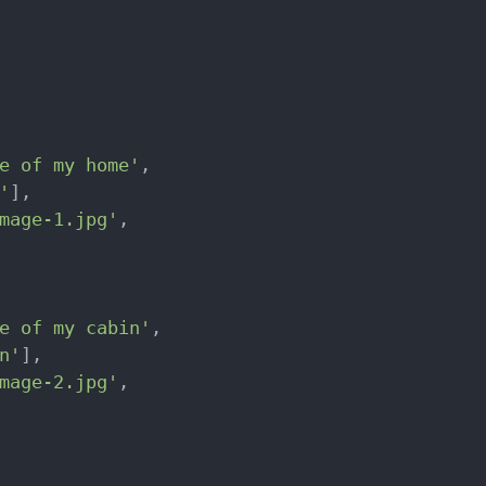
e
 of my home'
,

'
],

mage-1.jpg
'
,

e
 of my cabin'
,

n
'
],

mage-2.jpg
'
,
