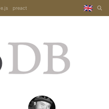
🇬🇧
e.js
preact