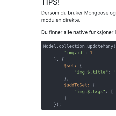
TIPS!
Dersom du bruker Mongoose og ø
modulen direkte.
Du finner alle native funksjoner
Model.collection.updateMany({
"img.id"
: 
1
    }, {

$set
:
 {

"img.
$
.title"
: 
"
        },

$addToSet
:
 {

"img.
$
.tags"
: [ 
        }
