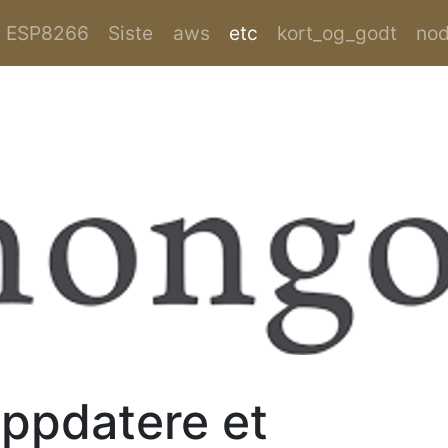
ESP8266
Siste
aws
etc
kort_og_godt
nod
ppdatere et