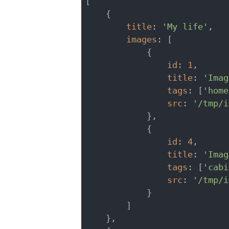
[

    {

title
: 
'My
 life'
,

images
: [

            {

id
: 
1
,

title
: 
'Imag
tags
: [
'home
src
: 
'/tmp/i
            },

            {

id
: 
4
,

title
: 
'Imag
tags
: [
'cabi
src
: 
'/tmp/i
            }

        ]

    },
