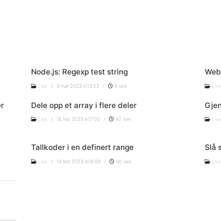
Node.js: Regexp test string
Web
Live
/
8.mar 2023 kl.13:22
/
6 sek
Live
er
Dele opp et array i flere deler
Gjen
Live
/
16.feb 2023 kl.17:00
/
40 sek
Live
Tallkoder i en definert range
Slå 
Live
/
14.feb 2023 kl.16:09
/
40 sek
Live