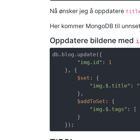
Nå ønsker jeg å oppdatere
titl
Her kommer MongoDB til unnset
Oppdatere bildene med
i
db.blog.update({

"img.id"
: 
1
    }, {

$set
:
 {

"img.
$
.title"
: 
"
        },

$addToSet
:
 {

"img.
$
.tags"
: [ 
        }
