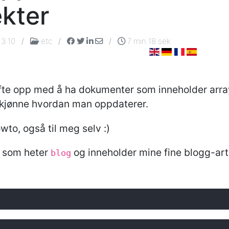
ekter
13:10
/
etc
/
/
7 min 18 sek
e opp med å ha dokumenter som inneholder array 
skjønne hvordan man oppdaterer.
owto, også til meg selv :)
on som heter
og inneholder mine fine blogg-arti
blog