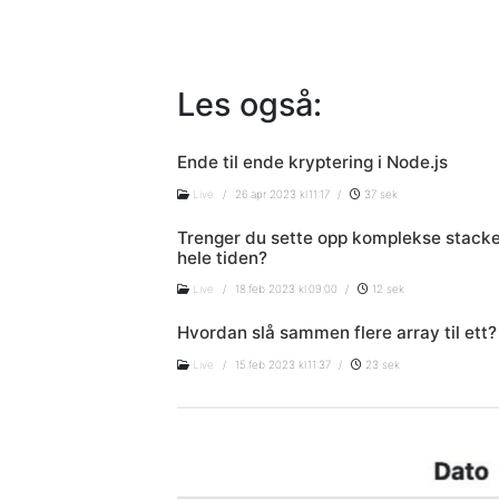
Les også:
Ende til ende kryptering i Node.js
Live
/
26.apr 2023 kl.11:17
/
37 sek
Trenger du sette opp komplekse stack
hele tiden?
Live
/
18.feb 2023 kl.09:00
/
12 sek
Hvordan slå sammen flere array til ett?
Live
/
15.feb 2023 kl.11:37
/
23 sek