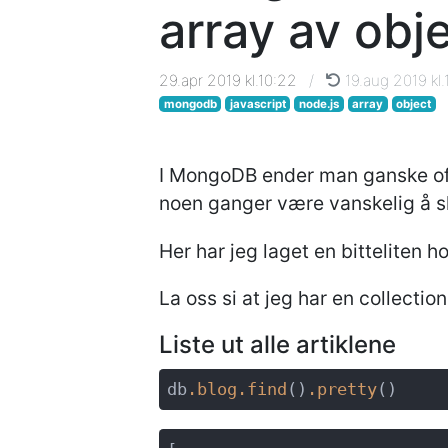
array av obj
29.apr 2019 kl.10:22
/
19.aug 2019 kl.
mongodb
javascript
node.js
array
object
I MongoDB ender man ganske oft
noen ganger være vanskelig å 
Her har jeg laget en bitteliten h
La oss si at jeg har en collecti
Liste ut alle artiklene
db
.blog
.find
()
.pretty