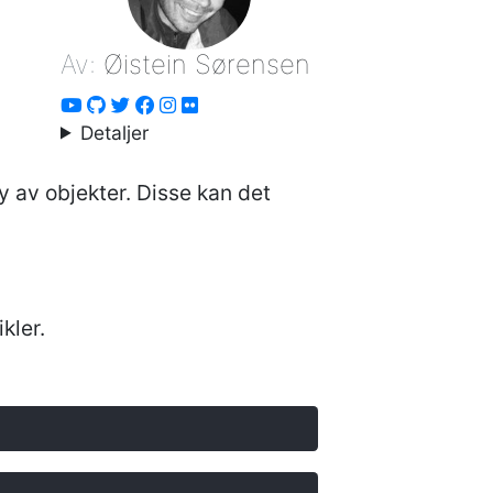
Av:
Øistein Sørensen
Detaljer
av objekter. Disse kan det
kler.