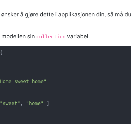
nsker å gjøre dette i applikasjonen din, så må 
 i modellen sin
variabel.
collection


Home sweet home"
"sweet"
, 
"home"
 ]
