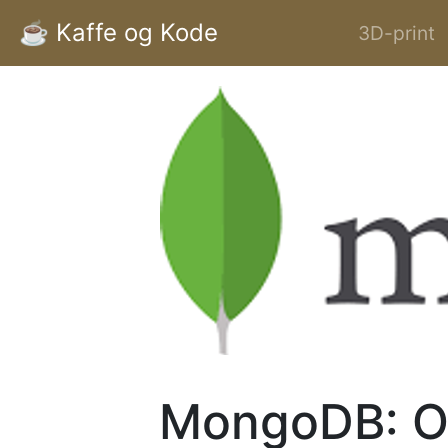
☕️ Kaffe og Kode
3D-print
MongoDB: O