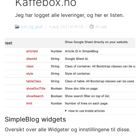
Kaffebox.no
Jeg har logget alle leveringer, og her er listen.
kort_og_godt
/
6.aug 2021 kl.14:58
/
45 sek
SimpleBlog widgets
Oversikt over alle Widgeter og innstillingene til disse.