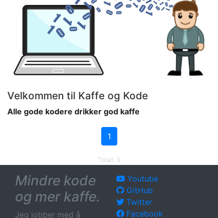
Velkommen til Kaffe og Kode
Alle gode kodere drikker god kaffe
1
Totalt: 9
Mindre kode
Youtube
GitHub
og mer kaffe.
Twitter
Facebook
Jeg jobber med å