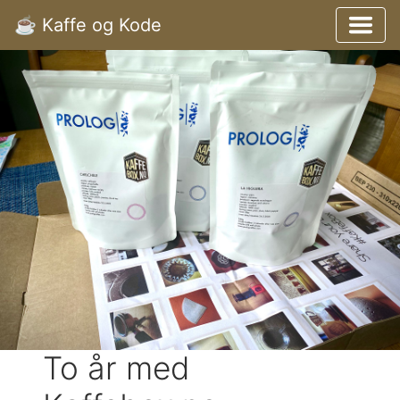
☕️ Kaffe og Kode
To år med