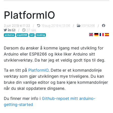
PlatformIO
3.jun 2019 kl.11:33
/
19.aug 2019 kl.13:06
/
ESP8266
/
/
37 sek
arduino
esp8266
iot
koding
Dersom du ønsker å komme igang med utvikling for
Arduino eller ESP8266 og ikke liker Arduino sitt
utviklerverktøy. Da har jeg et veldig godt tips til deg.
Ta en titt på
PlatformIO
. Dette er et kommandolinje
verktøy som gjør utviklingen mye triveligere. Du kan
bruke din vanlige editor og bare kjøre kommandolinjer
når du skal oppdatere dingsene.
Du finner mer info i
Github-repoet mitt arduino-
getting-started